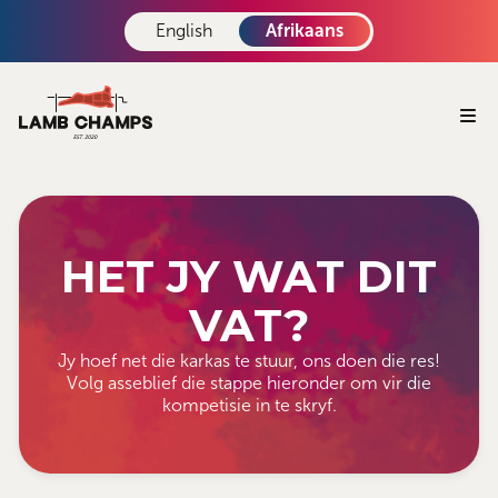
English
Afrikaans
HET JY WAT DIT
VAT?
Jy hoef net die karkas te stuur, ons doen die res!
Volg asseblief die stappe hieronder om vir die
kompetisie in te skryf.