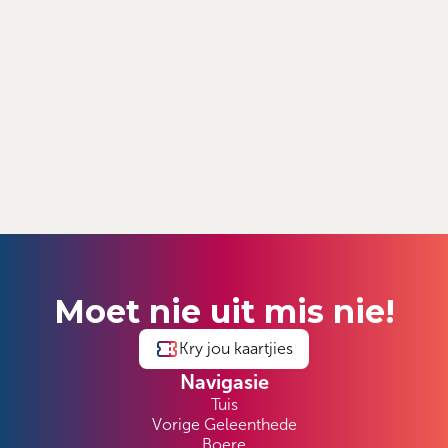
Moet nie uit mis nie!
Kry jou kaartjies
Navigasie
Tuis
Vorige Geleenthede
Boere