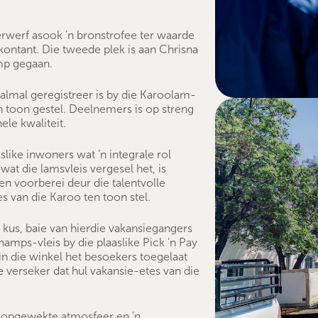
rwerf asook ’n bronstrofee ter waarde
ntant. Die tweede plek is aan Chrisna
mp gegaan.
almal geregistreer is by die Karoolam-
n toon gestel. Deelnemers is op streng
ele kwaliteit.
like inwoners wat ’n integrale rol
wat die lamsvleis vergesel het, is
n voorberei deur die talentvolle
s van die Karoo ten toon stel.
 kus, baie van hierdie vakansiegangers
amps-vleis by die plaaslike Pick ’n Pay
 in die winkel het besoekers toegelaat
 verseker dat hul vakansie-etes van die
e opgewekte atmosfeer en ’n