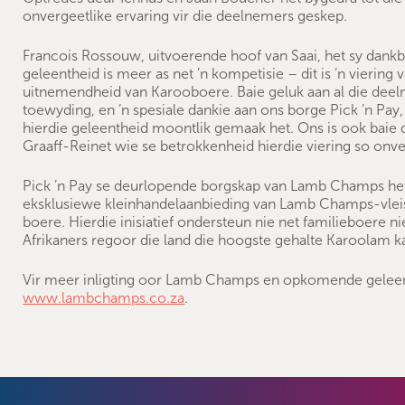
onvergeetlike ervaring vir die deelnemers geskep.
Francois Rossouw, uitvoerende hoof van Saai, het sy dankb
geleentheid is meer as net ’n kompetisie – dit is ’n viering 
uitnemendheid van Karooboere. Baie geluk aan al die deel
toewyding, en ’n spesiale dankie aan ons borge Pick ’n Pa
hierdie geleentheid moontlik gemaak het. Ons is ook baie
Graaff-Reinet wie se betrokkenheid hierdie viering so onve
Pick ’n Pay se deurlopende borgskap van Lamb Champs het
eksklusiewe kleinhandelaanbieding van Lamb Champs-vleis
boere. Hierdie inisiatief ondersteun nie net familieboere n
Afrikaners regoor die land die hoogste gehalte Karoolam k
Vir meer inligting oor Lamb Champs en opkomende gelee
www.lambchamps.co.za
.