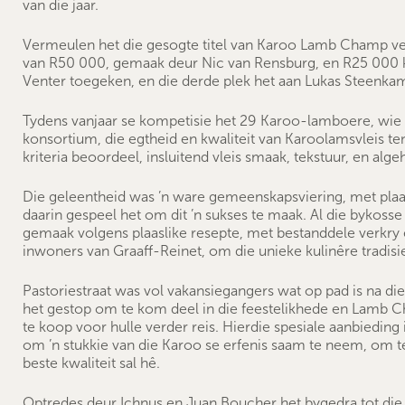
van die jaar.
Vermeulen het die gesogte titel van Karoo Lamb Champ ve
van R50 000, gemaak deur Nic van Rensburg, en R25 000 ko
Venter toegeken, en die derde plek het aan Lukas Steenka
Tydens vanjaar se kompetisie het 29 Karoo-lamboere, wie 
konsortium, die egtheid en kwaliteit van Karoolamsvleis te
kriteria beoordeel, insluitend vleis smaak, tekstuur, en algeh
Die geleentheid was ’n ware gemeenskapsviering, met plaas
daarin gespeel het om dit ’n sukses te maak. Al die bykosse 
gemaak volgens plaaslike resepte, met bestanddele verkry e
inwoners van Graaff-Reinet, om die unieke kulinêre tradisie
Pastoriestraat was vol vakansiegangers wat op pad is na die
het gestop om te kom deel in die feestelikhede en Lamb Ch
te koop voor hulle verder reis. Hierdie spesiale aanbieding
om ’n stukkie van die Karoo se erfenis saam te neem, om te
beste kwaliteit sal hê.
Optredes deur Ichnus en Juan Boucher het bygedra tot di