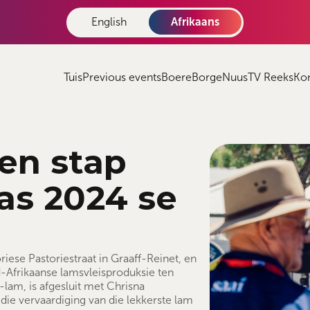
English
Afrikaans
Tuis
Previous events
Boere
Borge
Nuus
TV Reeks
Ko
en stap
as 2024 se
ese Pastoriestraat in Graaff-Reinet, en
id-Afrikaanse lamsvleisproduksie ten
-lam, is afgesluit met Chrisna
die vervaardiging van die lekkerste lam