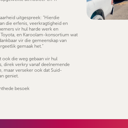
aarheid uitgespreek: “Hierdie
van die erfenis, veerkragtigheid en
nemers vir hul harde werk en
y, Toyota, en Karoolam-konsortium wat
 dankbaar vir die gemeenskap van
rgeetlik gemaak het.”
 ook die weg gebaan vir hul
, direk verkry vanaf deelnemende
ie, maar verseker ook dat Suid-
an geniet.
nthede besoek