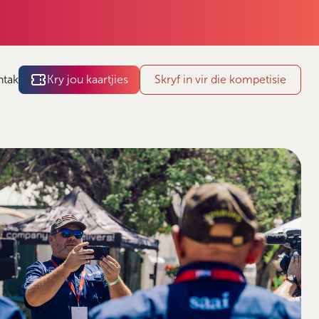
ntak
Kry jou kaartjies
Skryf in vir die kompetisie